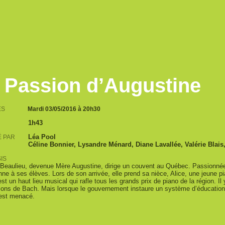
 Passion d’Augustine
ES
Mardi 03/05/2016
à 20h30
1h43
Léa Pool
É PAR
Céline Bonnier, Lysandre Ménard, Diane Lavallée, Valérie Blais, 
IS
Beaulieu, devenue Mère Augustine, dirige un couvent au Québec. Passionnée, 
ne à ses élèves. Lors de son arrivée, elle prend sa nièce, Alice, une jeune pi
est un haut lieu musical qui rafle tous les grands prix de piano de la région.
ions de Bach. Mais lorsque le gouvernement instaure un système d’éducation 
est menacé.