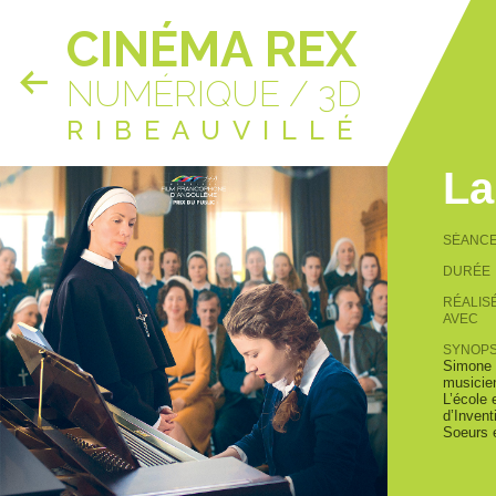
CINÉMA REX
NUMÉRIQUE / 3D
RIBEAUVILLÉ
La
SÉANC
DURÉE
RÉALIS
AVEC
SYNOPS
Simone 
musicien
L’école 
d’Invent
Soeurs 